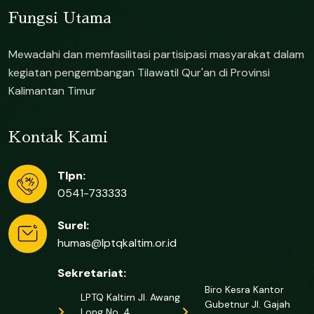
Fungsi Utama
Mewadahi dan memfasilitasi partisipasi masyarakat dalam
kegiatan pengembangan Tilawatil Qur'an di Provinsi
Kalimantan Timur
Kontak Kami
Tlpn:
0541-733333
Surel:
humas@lptqkaltim.or.id
Sekretariat:
Biro Kesra Kantor
LPTQ Kaltim Jl. Awang
Gubetnur Jl. Gajah
Long No. 4