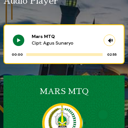
Audio Player
Mars MTQ
Cipt: Agus Sunaryo
00:00
02:55
MARS MTQ
<