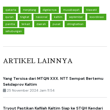
xjakarta
menjelang
digelarnya
musabaqah
tilawatil
quran
tingkat
nasional
kaltim
september
koordinasi
panitia
terkait
daerah
pusat
ditingkatkan
sehubungan
ARTIKEL LAINNYA
Yang Tersisa dari MTQN XXX. NTT Sempat Bertemu
Sekdaprov Kaltim
25 November 2024 Jam 11:54
Tryout Pastikan Kafilah Kaltim Siap ke STQH Kendari