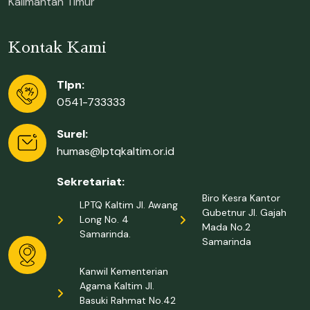
Kalimantan Timur
Kontak Kami
Tlpn:
0541-733333
Surel:
humas@lptqkaltim.or.id
Sekretariat:
Biro Kesra Kantor
LPTQ Kaltim Jl. Awang
Gubetnur Jl. Gajah
Long No. 4
Mada No.2
Samarinda.
Samarinda
Kanwil Kementerian
Agama Kaltim Jl.
Basuki Rahmat No.42