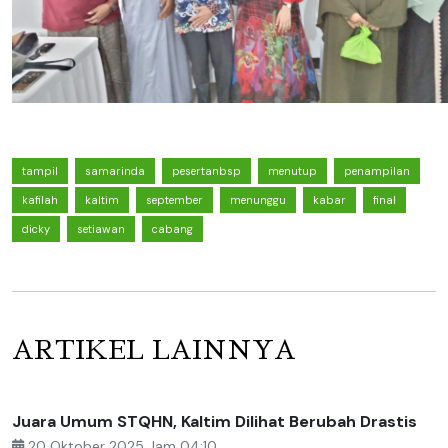
tampil
samarinda
pesertanbsp
menutup
penampilan
kafilah
kaltim
september
menunggu
kabar
final
dicky
setiawan
cabang
ARTIKEL LAINNYA
Juara Umum STQHN, Kaltim Dilihat Berubah Drastis
20 Oktober 2025 Jam 04:10