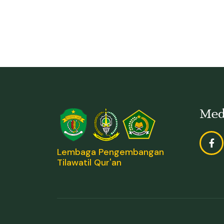
Med
Lembaga Pengembangan
Tilawatil Qur'an