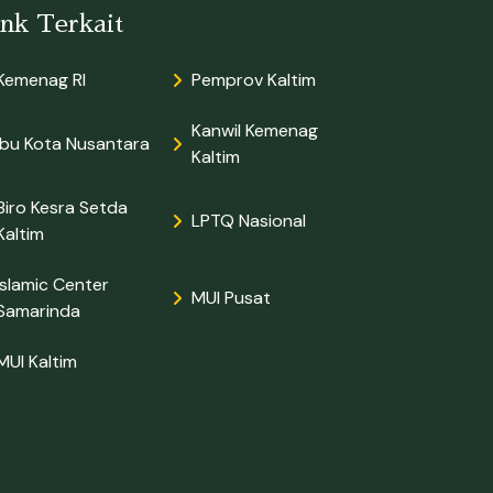
ink Terkait
Kemenag RI
Pemprov Kaltim
Kanwil Kemenag
Ibu Kota Nusantara
Kaltim
Biro Kesra Setda
LPTQ Nasional
Kaltim
Islamic Center
MUI Pusat
Samarinda
MUI Kaltim