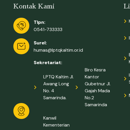
Kontak Kami
L
Tlpn:
0541-733333
Surel:
humas@lptqkaltim.or.id
Sekretariat:
Biro Kesra
LPTQ Kaltim Jl.
Kantor
Awang Long
Gubetnur Jl.
No. 4
Gajah Mada
Samarinda.
No.2
Samarinda
Kanwil
Kementerian