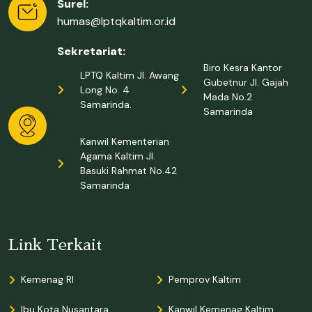
Surel:
humas@lptqkaltim.or.id
Sekretariat:
Biro Kesra Kantor
LPTQ Kaltim Jl. Awang
Gubetnur Jl. Gajah
Long No. 4
Mada No.2
Samarinda.
Samarinda
Kanwil Kementerian
Agama Kaltim Jl.
Basuki Rahmat No.42
Samarinda
Link Terkait
Kemenag RI
Pemprov Kaltim
Ibu Kota Nusantara
Kanwil Kemenag Kaltim