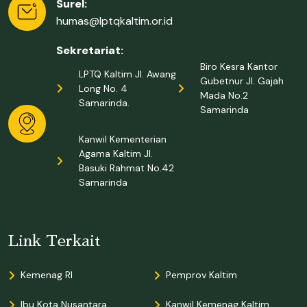
Surel:
humas@lptqkaltim.or.id
Sekretariat:
Biro Kesra Kantor
LPTQ Kaltim Jl. Awang
Gubetnur Jl. Gajah
Long No. 4
Mada No.2
Samarinda.
Samarinda
Kanwil Kementerian
Agama Kaltim Jl.
Basuki Rahmat No.42
Samarinda
Link Terkait
Kemenag RI
Pemprov Kaltim
Ibu Kota Nusantara
Kanwil Kemenag Kaltim