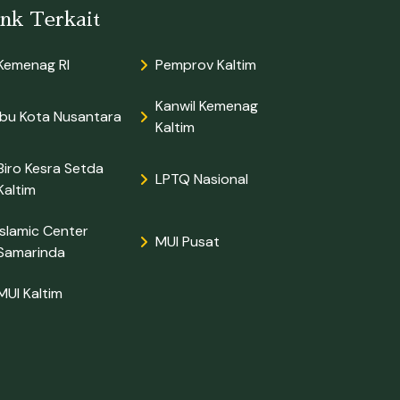
ink Terkait
Kemenag RI
Pemprov Kaltim
Kanwil Kemenag
Ibu Kota Nusantara
Kaltim
Biro Kesra Setda
LPTQ Nasional
Kaltim
Islamic Center
MUI Pusat
Samarinda
MUI Kaltim