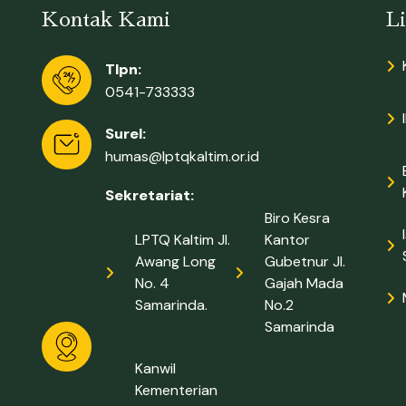
Kontak Kami
L
Tlpn:
0541-733333
Surel:
humas@lptqkaltim.or.id
Sekretariat:
Biro Kesra
LPTQ Kaltim Jl.
Kantor
Awang Long
Gubetnur Jl.
No. 4
Gajah Mada
Samarinda.
No.2
Samarinda
Kanwil
Kementerian