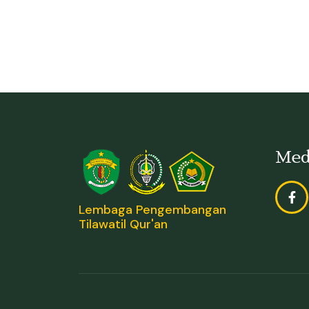
Med
Lembaga Pengembangan
Tilawatil Qur'an