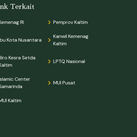
ink Terkait
Kemenag RI
Pemprov Kaltim
Kanwil Kemenag
Ibu Kota Nusantara
Kaltim
Biro Kesra Setda
LPTQ Nasional
Kaltim
Islamic Center
MUI Pusat
Samarinda
MUI Kaltim