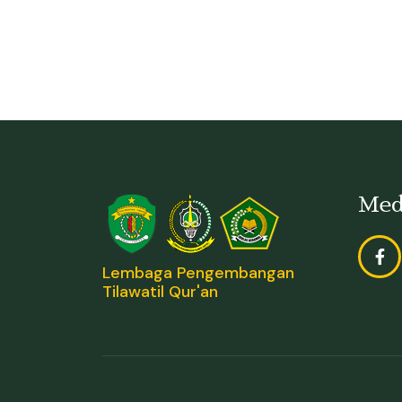
Med
Lembaga Pengembangan
Tilawatil Qur'an