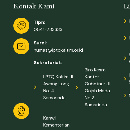
Kontak Kami
L
Tlpn:
0541-733333
Surel:
humas@lptqkaltim.or.id
Sekretariat:
Biro Kesra
LPTQ Kaltim Jl.
Kantor
Awang Long
Gubetnur Jl.
No. 4
Gajah Mada
Samarinda.
No.2
Samarinda
Kanwil
Kementerian