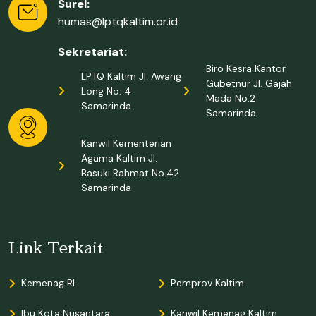
Surel:
humas@lptqkaltim.or.id
Sekretariat:
Biro Kesra Kantor
LPTQ Kaltim Jl. Awang
Gubetnur Jl. Gajah
Long No. 4
Mada No.2
Samarinda.
Samarinda
Kanwil Kementerian
Agama Kaltim Jl.
Basuki Rahmat No.42
Samarinda
Link Terkait
Kemenag RI
Pemprov Kaltim
Ibu Kota Nusantara
Kanwil Kemenag Kaltim