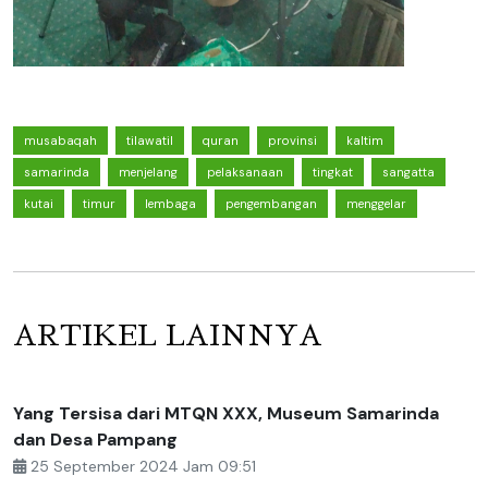
musabaqah
tilawatil
quran
provinsi
kaltim
samarinda
menjelang
pelaksanaan
tingkat
sangatta
kutai
timur
lembaga
pengembangan
menggelar
ARTIKEL LAINNYA
Yang Tersisa dari MTQN XXX, Museum Samarinda
dan Desa Pampang
25 September 2024 Jam 09:51