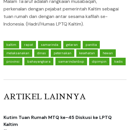
Malam Ta'aruf adalah rangkaian musabaqah,
perkenalan dengan pejabat pemerintah Kaltim sebagai
tuan rumah dan dengan antar sesama kafilah se-
Indonesia. (Hadri/Humas LPTQ Kaltim).
kaltim
rapat
samarinda
gelaran
panitia
melaksanakan
dinas
peternakan
kesehatan
hewan
provinsi
bahayangkara
samarindanbsp
dipimpin
kadis
ARTIKEL LAINNYA
Kutim Tuan Rumah MTQ ke-45 Diskusi ke LPTQ
Kaltim