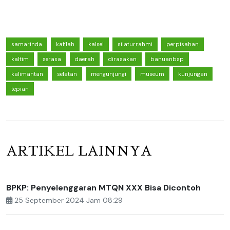
samarinda
kafilah
kalsel
silaturrahmi
perpisahan
kaltim
serasa
daerah
dirasakan
banuanbsp
kalimantan
selatan
mengunjungi
museum
kunjungan
tepian
ARTIKEL LAINNYA
BPKP: Penyelenggaran MTQN XXX Bisa Dicontoh
25 September 2024 Jam 08:29