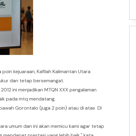
oin kejuaraan, Kafilah Kalimantan Utara
ukur dan tetap bersemangat.
un 2012 ini menjadikan MTQN XXX pengalaman
baik pada mtq mendatang.
i bawah Gorontalo (juga 2 poin) atau di atas DI
uara umum dan ini akan memicu kami agar tetap
endapat prestasi yang lebih baik," kata