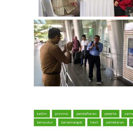
kaltim
provinsi
pendaftaran
peserta
sama
bersyukur
bersemangat
hasil
pemekaran