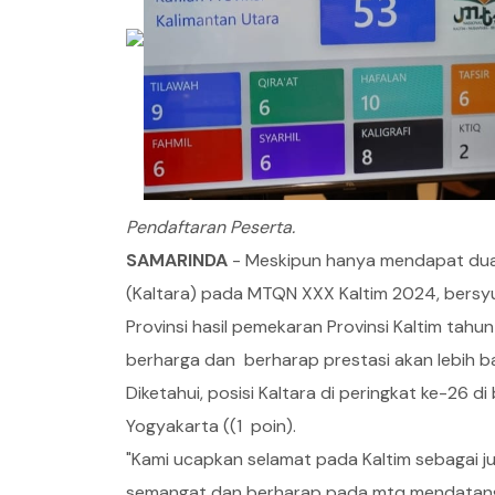
Pendaftaran Peserta.
SAMARINDA
- Meskipun hanya mendapat dua p
(Kaltara) pada MTQN XXX Kaltim 2024, bersy
Provinsi hasil pemekaran Provinsi Kaltim tah
berharga dan berharap prestasi akan lebih 
Diketahui, posisi Kaltara di peringkat ke-26 d
Yogyakarta ((1 poin).
"Kami ucapkan selamat pada Kaltim sebagai j
semangat dan berharap pada mtq mendatang m