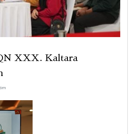
TQN XXX. Kaltara
n
tim