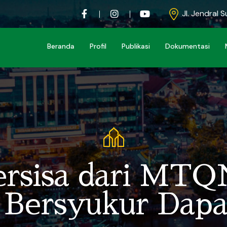
Jl. Jendral 
Beranda
Profil
Publikasi
Dokumentasi
ersisa dari MT
 Bersyukur Dapa