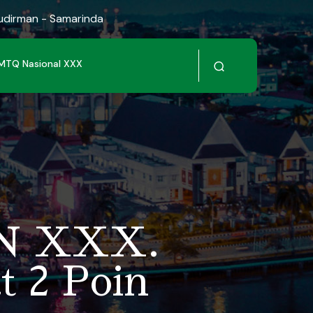
Sudirman - Samarinda
MTQ Nasional XXX
QN XXX.
t 2 Poin