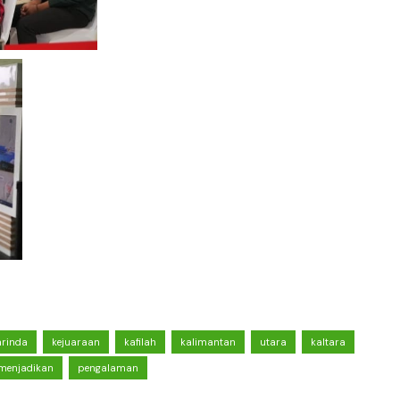
rinda
kejuaraan
kafilah
kalimantan
utara
kaltara
menjadikan
pengalaman