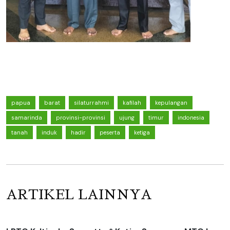
papua
barat
silaturrahmi
kafilah
kepulangan
samarinda
provinsi-provinsi
ujung
timur
indonesia
tanah
induk
hadir
peserta
ketiga
ARTIKEL LAINNYA