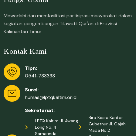
Fungsi Utama
Mewadahi dan memfasilitasi partisipasi masyarakat dalam
kegiatan pengembangan Tilawatil Qur'an di Provinsi
Kalimantan Timur
Kontak Kami
Tlpn:
0541-733333
Surel:
humas@lptqkaltim.or.id
Sekretariat:
Biro Kesra Kantor
LPTQ Kaltim Jl. Awang
Gubetnur Jl. Gajah
Long No. 4
Mada No.2
Samarinda.